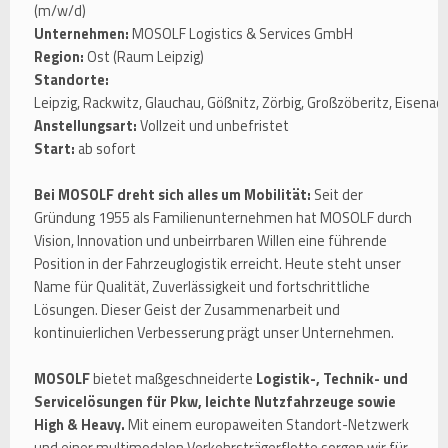
(m/w/d)
Unternehmen:
MOSOLF Logistics & Services GmbH
Region:
Ost (Raum Leipzig)
Standorte:
Leipzig, Rackwitz, Glauchau, Gößnitz, Zörbig, Großzöberitz, Eisenac
Anstellungsart:
Vollzeit und unbefristet
Start:
ab sofort
Bei MOSOLF dreht sich alles um Mobilität:
Seit der
Gründung 1955 als Familienunternehmen hat MOSOLF durch
Vision, Innovation und unbeirrbaren Willen eine führende
Position in der Fahrzeuglogistik erreicht. Heute steht unser
Name für Qualität, Zuverlässigkeit und fortschrittliche
Lösungen. Dieser Geist der Zusammenarbeit und
kontinuierlichen Verbesserung prägt unser Unternehmen.
MOSOLF
bietet maßgeschneiderte
Logistik-, Technik- und
Servicelösungen für Pkw, leichte Nutzfahrzeuge sowie
High & Heavy.
Mit einem europaweiten Standort-Netzwerk
und einer multimodalen Verkehrsträgerflotte sorgen wir für