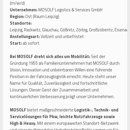
(m/w/d)
Unternehmen:
MOSOLF Logistics & Services GmbH
Region:
Ost (Raum Leipzig)
Standorte:
Leipzig, Rackwitz, Glauchau, Gößnitz, Zörbig, Großzöberitz, Eisenac
Anstellungsart:
Vollzeit und unbefristet
Start:
ab sofort
Bei MOSOLF dreht sich alles um Mobilität:
Seit der
Gründung 1955 als Familienunternehmen hat MOSOLF durch
Vision, Innovation und unbeirrbaren Willen eine führende
Position in der Fahrzeuglogistik erreicht. Heute steht unser
Name für Qualität, Zuverlässigkeit und fortschrittliche
Lösungen. Dieser Geist der Zusammenarbeit und
kontinuierlichen Verbesserung prägt unser Unternehmen.
MOSOLF
bietet maßgeschneiderte
Logistik-, Technik- und
Servicelösungen für Pkw, leichte Nutzfahrzeuge sowie
High & Heavy.
Mit einem europaweiten Standort-Netzwerk
und einer multimodalen Verkehrsträgerflotte sorgen wir für