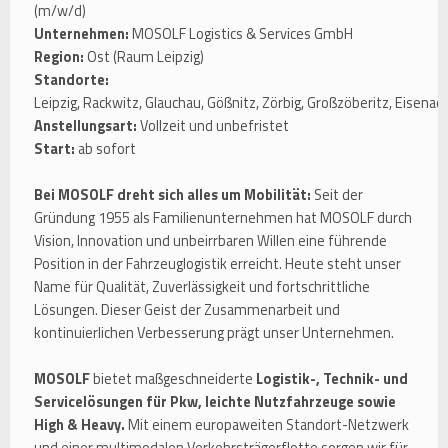
(m/w/d)
Unternehmen:
MOSOLF Logistics & Services GmbH
Region:
Ost (Raum Leipzig)
Standorte:
Leipzig, Rackwitz, Glauchau, Gößnitz, Zörbig, Großzöberitz, Eisenac
Anstellungsart:
Vollzeit und unbefristet
Start:
ab sofort
Bei MOSOLF dreht sich alles um Mobilität:
Seit der
Gründung 1955 als Familienunternehmen hat MOSOLF durch
Vision, Innovation und unbeirrbaren Willen eine führende
Position in der Fahrzeuglogistik erreicht. Heute steht unser
Name für Qualität, Zuverlässigkeit und fortschrittliche
Lösungen. Dieser Geist der Zusammenarbeit und
kontinuierlichen Verbesserung prägt unser Unternehmen.
MOSOLF
bietet maßgeschneiderte
Logistik-, Technik- und
Servicelösungen für Pkw, leichte Nutzfahrzeuge sowie
High & Heavy.
Mit einem europaweiten Standort-Netzwerk
und einer multimodalen Verkehrsträgerflotte sorgen wir für