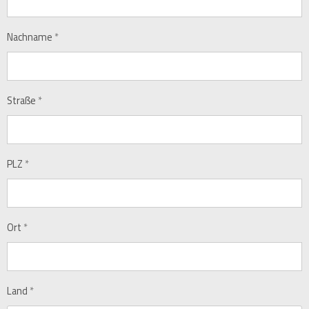
Nachname
*
Straße
*
PLZ
*
Ort
*
Land
*