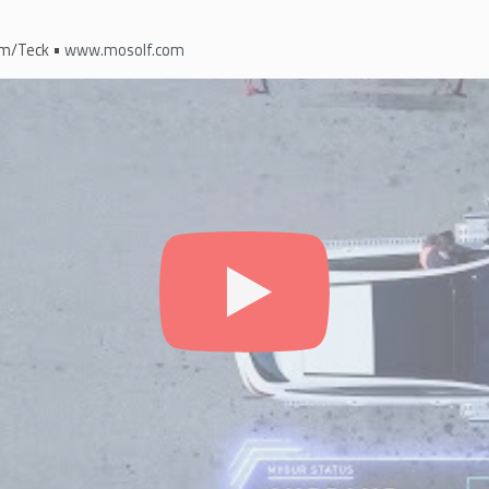
im/Teck •
www.mosolf.com