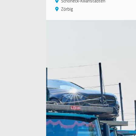
Schöneck-Kilianstädten
Zörbig