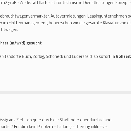
m2 große Werkstattfläche ist für technische Dienstleistungen konzipie
Gebrauchtwagenvermarkter, Autovermietungen, Leasingunternehmen ode
ner im Flottenmanagement, beherrschen wir die gesamte Klaviatur von de
uchtwagen.
fahrer (m/w/d) gesucht
ie Standorte Buch, Zörbig, Schöneck und Lüdersfeld ab sofort
in Vollzeit
ssig ans Ziel – ob quer durch die Stadt oder quer durchs Land.
orter? Für dich kein Problem – Ladungssicherung inklusive.