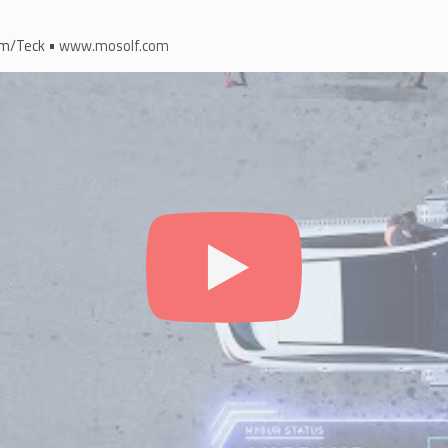
im/Teck •
www.mosolf.com