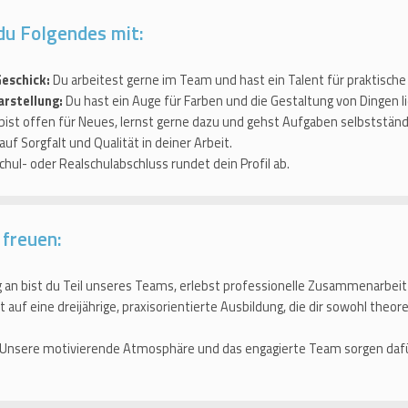
du Folgendes mit:
eschick:
Du arbeitest gerne im Team und hast ein Talent für praktisch
rstellung:
Du hast ein Auge für Farben und die Gestaltung von Dingen lie
bist offen für Neues, lernst gerne dazu und gehst Aufgaben selbstständ
auf Sorgfalt und Qualität in deiner Arbeit.
chul- oder Realschulabschluss rundet dein Profil ab.
 freuen:
an bist du Teil unseres Teams, erlebst professionelle Zusammenarbeit
 auf eine dreijährige, praxisorientierte Ausbildung, die dir sowohl theor
Unsere motivierende Atmosphäre und das engagierte Team sorgen dafü