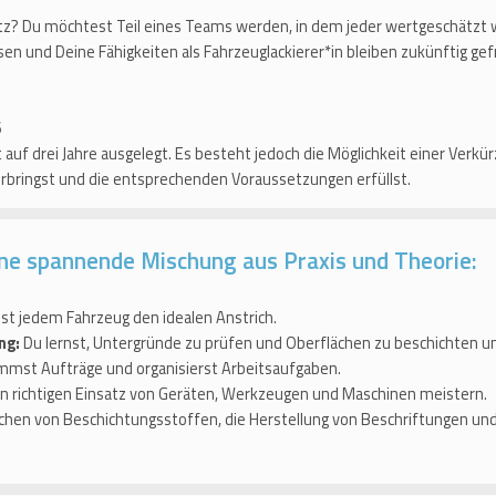
tz? Du möchtest Teil eines Teams werden, in dem jeder wertgeschätzt 
ssen und Deine Fähigkeiten als Fahrzeuglackierer*in bleiben zukünftig ge
6
 auf drei Jahre ausgelegt. Es besteht jedoch die Möglichkeit einer Verkür
erbringst und die entsprechenden Voraussetzungen erfüllst.
ine spannende Mischung aus Praxis und Theorie:
bst jedem Fahrzeug den idealen Anstrich.
ng:
Du lernst, Untergründe zu prüfen und Oberflächen zu beschichten un
mst Aufträge und organisierst Arbeitsaufgaben.
n richtigen Einsatz von Geräten, Werkzeugen und Maschinen meistern.
schen von Beschichtungsstoffen, die Herstellung von Beschriftungen un