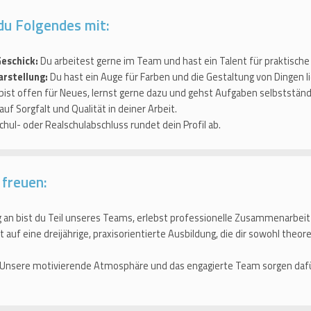
du Folgendes mit:
eschick:
Du arbeitest gerne im Team und hast ein Talent für praktisch
rstellung:
Du hast ein Auge für Farben und die Gestaltung von Dingen lie
bist offen für Neues, lernst gerne dazu und gehst Aufgaben selbstständ
auf Sorgfalt und Qualität in deiner Arbeit.
chul- oder Realschulabschluss rundet dein Profil ab.
 freuen:
an bist du Teil unseres Teams, erlebst professionelle Zusammenarbeit
 auf eine dreijährige, praxisorientierte Ausbildung, die dir sowohl theor
Unsere motivierende Atmosphäre und das engagierte Team sorgen dafü