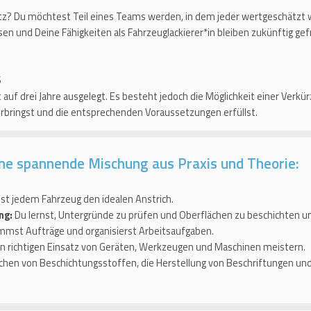
tz? Du möchtest Teil eines Teams werden, in dem jeder wertgeschätzt 
ssen und Deine Fähigkeiten als Fahrzeuglackierer*in bleiben zukünftig ge
6
 auf drei Jahre ausgelegt. Es besteht jedoch die Möglichkeit einer Verkür
erbringst und die entsprechenden Voraussetzungen erfüllst.
ine spannende Mischung aus Praxis und Theorie:
bst jedem Fahrzeug den idealen Anstrich.
ng:
Du lernst, Untergründe zu prüfen und Oberflächen zu beschichten un
mst Aufträge und organisierst Arbeitsaufgaben.
n richtigen Einsatz von Geräten, Werkzeugen und Maschinen meistern.
schen von Beschichtungsstoffen, die Herstellung von Beschriftungen un