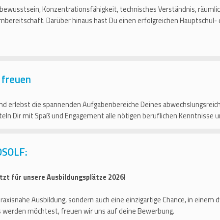
ewusstsein, Konzentrationsfähigkeit, technisches Verständnis, räuml
nbereitschaft. Darüber hinaus hast Du einen erfolgreichen Hauptschul- 
 freuen
d erlebst die spannenden Aufgabenbereiche Deines abwechslungsreiche
tteln Dir mit Spaß und Engagement alle nötigen beruflichen Kenntnisse 
OSOLF:
tzt für unsere Ausbildungsplätze 2026!
d praxisnahe Ausbildung, sondern auch eine einzigartige Chance, in ein
s werden möchtest, freuen wir uns auf deine Bewerbung.