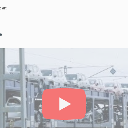
 an:
e