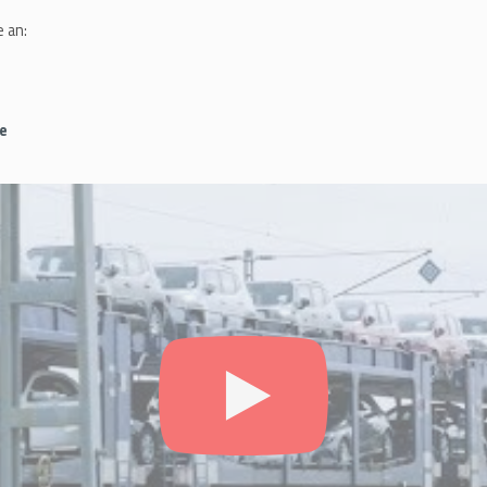
 an:
e