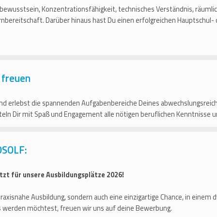
ewusstsein, Konzentrationsfähigkeit, technisches Verständnis, räuml
nbereitschaft. Darüber hinaus hast Du einen erfolgreichen Hauptschul- 
 freuen
d erlebst die spannenden Aufgabenbereiche Deines abwechslungsreiche
tteln Dir mit Spaß und Engagement alle nötigen beruflichen Kenntnisse 
OSOLF:
tzt für unsere Ausbildungsplätze 2026!
d praxisnahe Ausbildung, sondern auch eine einzigartige Chance, in ein
s werden möchtest, freuen wir uns auf deine Bewerbung.