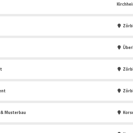
Kirchhe
Zörb
Über
t
Zörb
ent
Zörb
g & Musterbau
Kors