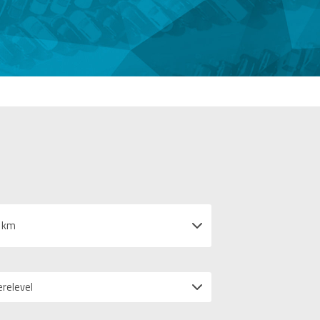
 km
erelevel