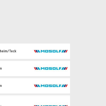
hheim/Teck
in
in