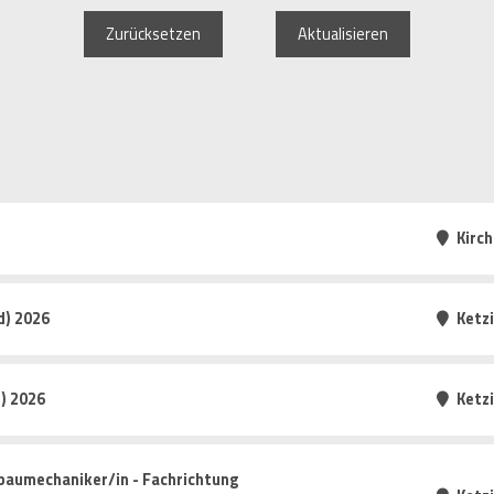
Zurücksetzen
Aktualisieren
Kirc
d) 2026
Ketz
) 2026
Ketz
baumechaniker/in - Fachrichtung