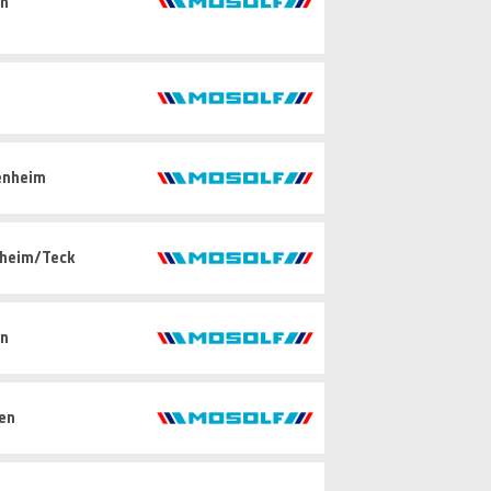
in
enheim
hheim/Teck
in
gen