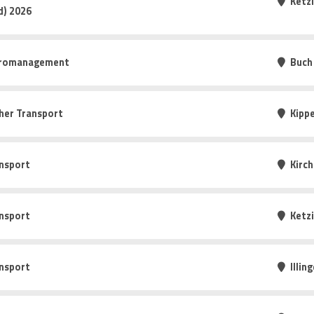
Ketz
d) 2026
Büromanagement
Buch
cher Transport
Kipp
nsport
Kirc
nsport
Ketz
nsport
Illin