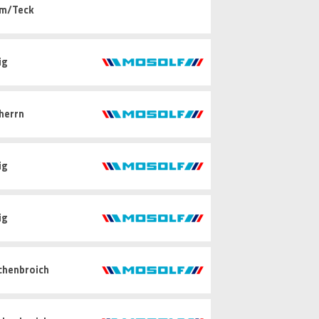
im/Teck
ig
herrn
ig
ig
chenbroich