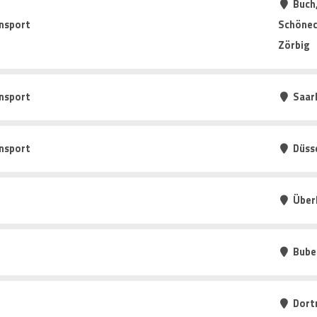
Buch,
nsport
Schönec
Zörbig
nsport
Saarl
nsport
Düss
Über
Bube
Dort