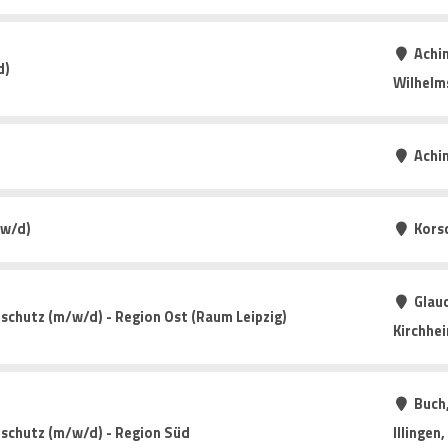
Achim
d)
Wilhelm
Achi
/w/d)
Kors
Glauc
schutz (m/w/d) - Region Ost (Raum Leipzig)
Kirchhe
Buch
tschutz (m/w/d) - Region Süd
Illingen