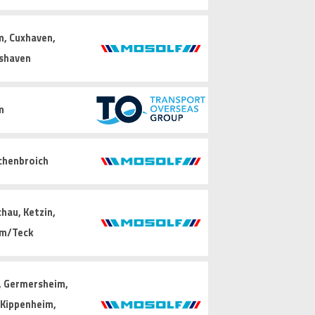
, Cuxhaven,
shaven
m
chenbroich
hau, Ketzin,
im/Teck
, Germersheim,
, Kippenheim,