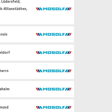
 Lüdersfeld,
k-Kilianstädten,
ouis
eldorf
herrn
sheim
mund