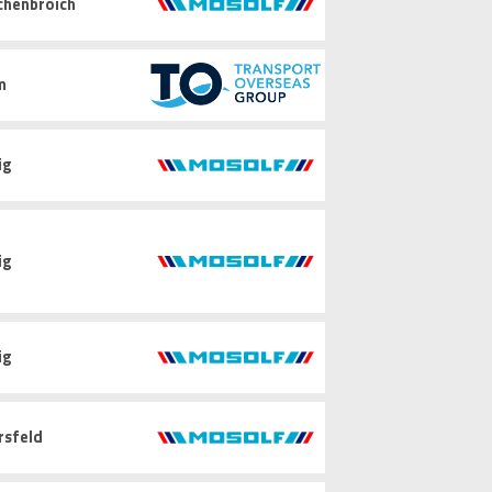
chenbroich
m
ig
ig
ig
rsfeld