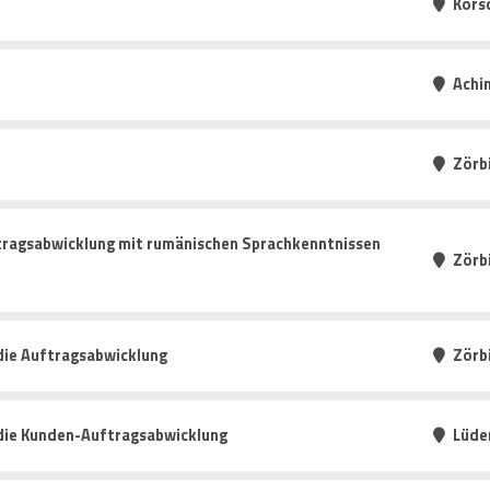
Kors
Achi
Zörb
tragsabwicklung mit rumänischen Sprachkenntnissen
Zörb
die Auftragsabwicklung
Zörb
 die Kunden-Auftragsabwicklung
Lüde