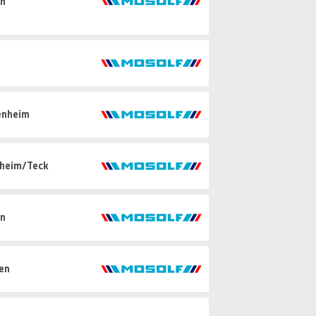
in
enheim
hheim/Teck
in
gen