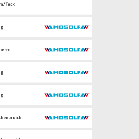
im/Teck
ig
herrn
ig
ig
chenbroich