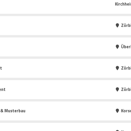
Kirchhe
Zörb
Über
t
Zörb
ent
Zörb
g & Musterbau
Kors