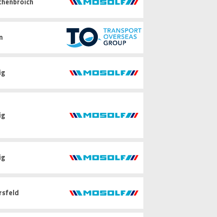
chenbroich
m
ig
ig
ig
rsfeld