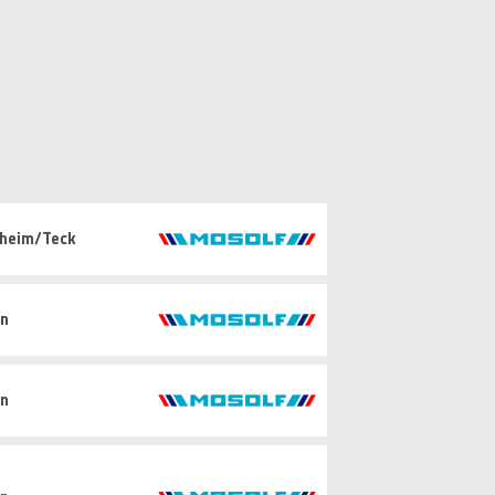
hheim/Teck
in
in