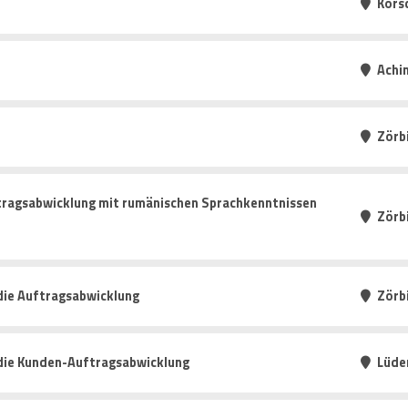
Kors
Achi
Zörb
tragsabwicklung mit rumänischen Sprachkenntnissen
Zörb
die Auftragsabwicklung
Zörb
 die Kunden-Auftragsabwicklung
Lüde