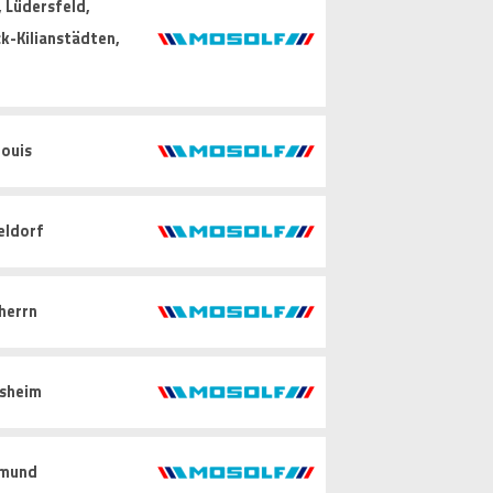
 Lüdersfeld,
k-Kilianstädten,
ouis
eldorf
herrn
sheim
mund