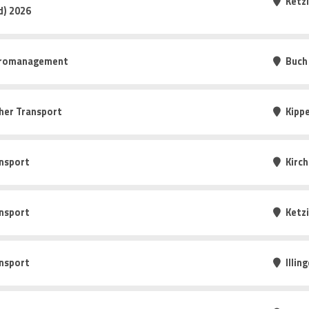
Ketz
d) 2026
Büromanagement
Buch
cher Transport
Kipp
nsport
Kirc
nsport
Ketz
nsport
Illin