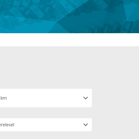
 km
erelevel