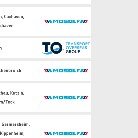
, Cuxhaven,
shaven
m
chenbroich
hau, Ketzin,
im/Teck
, Germersheim,
, Kippenheim,