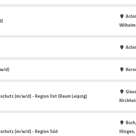
Achim
d)
Wilhelm
Achi
/w/d)
Kors
Glauc
schutz (m/w/d) - Region Ost (Raum Leipzig)
Kirchhe
Buch
tschutz (m/w/d) - Region Süd
Illingen