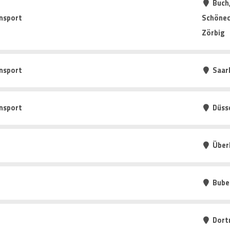
Buch,
nsport
Schönec
Zörbig
nsport
Saarl
nsport
Düss
Über
Bube
Dort