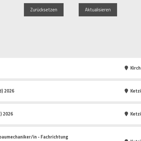
Zurücksetzen
Aktualisieren
Kirc
d) 2026
Ketz
) 2026
Ketz
baumechaniker/in - Fachrichtung