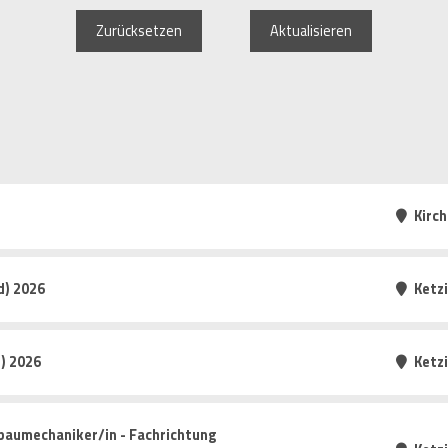
Zurücksetzen
Aktualisieren
Kirc
d) 2026
Ketz
) 2026
Ketz
baumechaniker/in - Fachrichtung