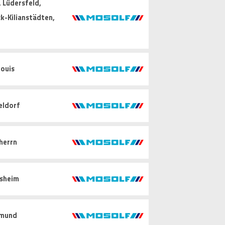
 Lüdersfeld,
k-Kilianstädten,
ouis
eldorf
herrn
sheim
mund