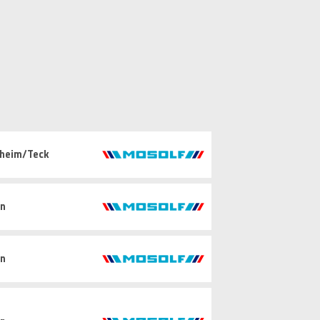
hheim/Teck
in
in