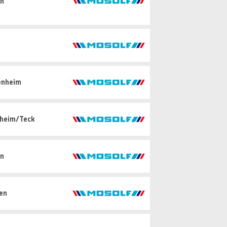
in
enheim
hheim/Teck
in
gen