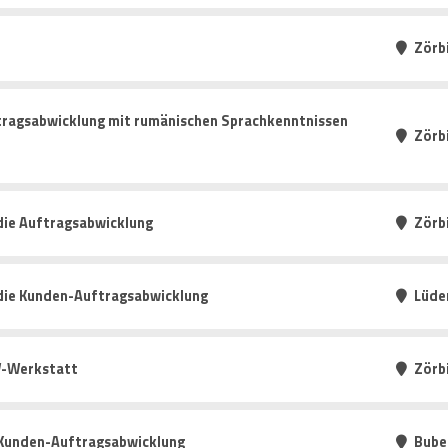
Zörb
tragsabwicklung mit rumänischen Sprachkenntnissen
Zörb
die Auftragsabwicklung
Zörb
 die Kunden-Auftragsabwicklung
Lüde
W-Werkstatt
Zörb
 Kunden-Auftragsabwicklung
Bube