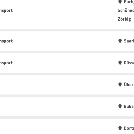
Buch,
nsport
Schönec
Zörbig
nsport
Saarl
nsport
Düss
Über
Bube
Dort