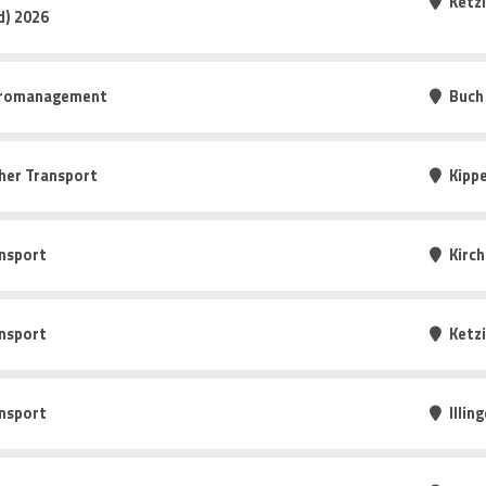
Ketz
d) 2026
Büromanagement
Buch
cher Transport
Kipp
nsport
Kirc
nsport
Ketz
nsport
Illin