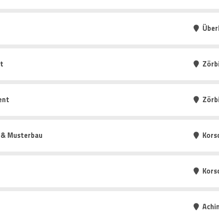
Über
t
Zörb
ent
Zörb
g & Musterbau
Kors
Kors
Achi