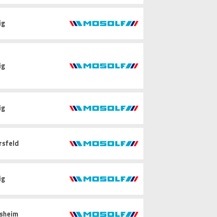
ig
ig
ig
rsfeld
ig
sheim