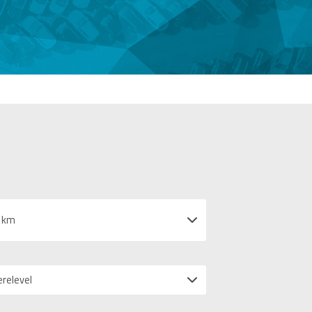
 km
erelevel