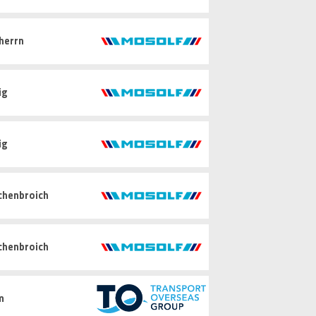
herrn
ig
ig
chenbroich
chenbroich
m