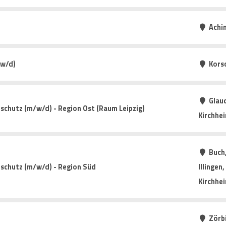
Achi
/w/d)
Kors
Glauc
schutz (m/w/d) - Region Ost (Raum Leipzig)
Kirchhe
Buch
tschutz (m/w/d) - Region Süd
Illingen
Kirchhe
Zörb