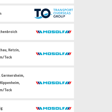
m
chenbroich
hau, Ketzin,
im/Teck
, Germersheim,
, Kippenheim,
im/Teck
ig