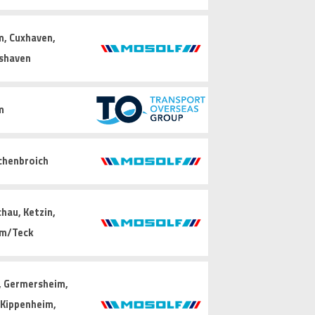
, Cuxhaven,
shaven
m
chenbroich
hau, Ketzin,
im/Teck
, Germersheim,
, Kippenheim,