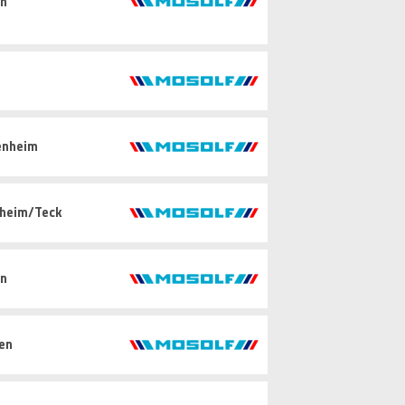
in
enheim
hheim/Teck
in
gen