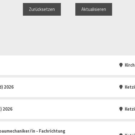
Zurücksetzen
Aktualisieren
Kirc
d) 2026
Ketz
) 2026
Ketz
baumechaniker/in - Fachrichtung