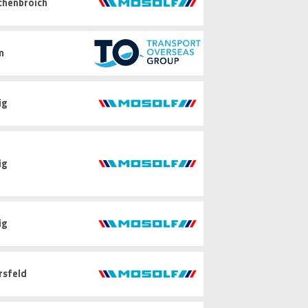
chenbroich
m
ig
ig
ig
rsfeld