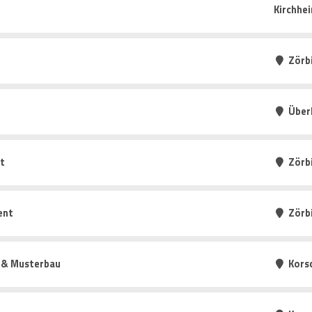
Kirchhe
Zörb
Über
t
Zörb
ent
Zörb
g & Musterbau
Kors