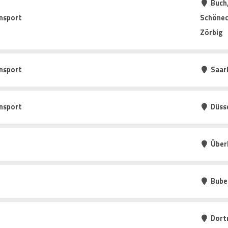
Buch,
nsport
Schönec
Zörbig
nsport
Saarl
nsport
Düss
Über
Bube
Dort