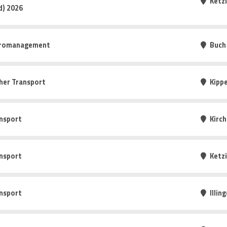
Ketz
d) 2026
Büromanagement
Buch
cher Transport
Kipp
nsport
Kirc
nsport
Ketz
nsport
Illin