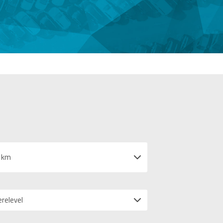
 km
erelevel