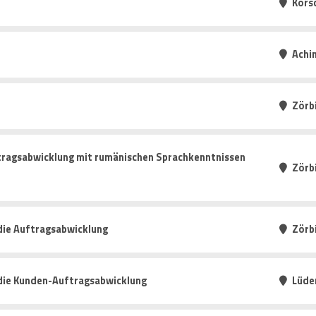
Kors
Achi
Zörb
tragsabwicklung mit rumänischen Sprachkenntnissen
Zörb
die Auftragsabwicklung
Zörb
 die Kunden-Auftragsabwicklung
Lüde