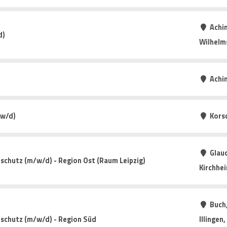
Achim
d)
Wilhelm
Achi
/w/d)
Kors
Glauc
schutz (m/w/d) - Region Ost (Raum Leipzig)
Kirchhe
Buch
tschutz (m/w/d) - Region Süd
Illingen