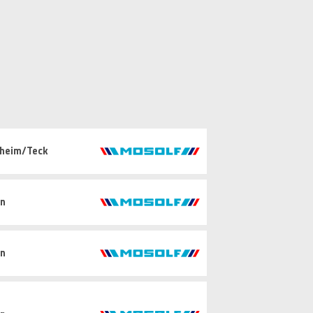
hheim/Teck
in
in