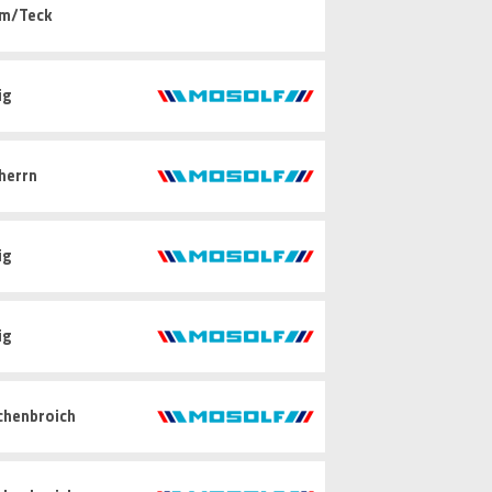
im/Teck
ig
herrn
ig
ig
chenbroich