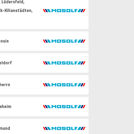
 Lüdersfeld,
k-Kilianstädten,
ouis
eldorf
herrn
sheim
mund