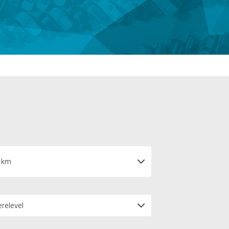
 km
erelevel