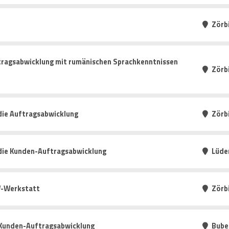
Zörb
tragsabwicklung mit rumänischen Sprachkenntnissen
Zörb
die Auftragsabwicklung
Zörb
 die Kunden-Auftragsabwicklung
Lüde
W-Werkstatt
Zörb
 Kunden-Auftragsabwicklung
Bube