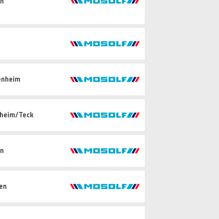
in
enheim
hheim/Teck
in
gen