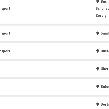
Buch,
nsport
Schönec
Zörbig
nsport
Saarl
nsport
Düss
Über
Bube
Dort