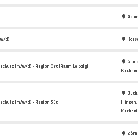
Achi
/w/d)
Kors
Glauc
schutz (m/w/d) - Region Ost (Raum Leipzig)
Kirchhe
Buch
tschutz (m/w/d) - Region Süd
Illingen
Kirchhe
Zörb