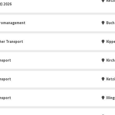
Ketz
d) 2026
Büromanagement
Buch
cher Transport
Kipp
nsport
Kirc
nsport
Ketz
nsport
Illin