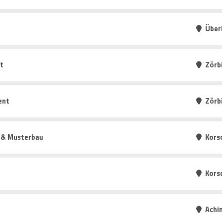
Über
t
Zörb
ent
Zörb
g & Musterbau
Kors
Kors
Achi