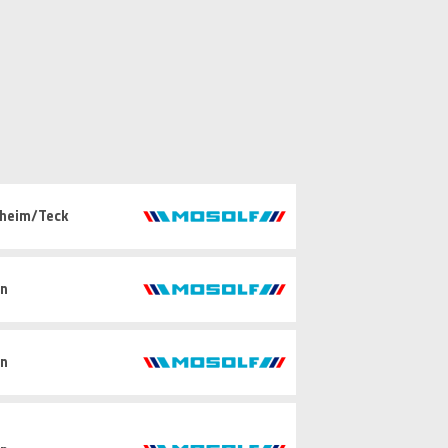
hheim/Teck
in
in