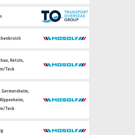
m
chenbroich
hau, Ketzin,
im/Teck
, Germersheim,
, Kippenheim,
im/Teck
ig