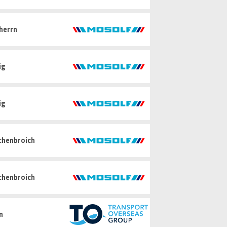
herrn
ig
ig
chenbroich
chenbroich
m