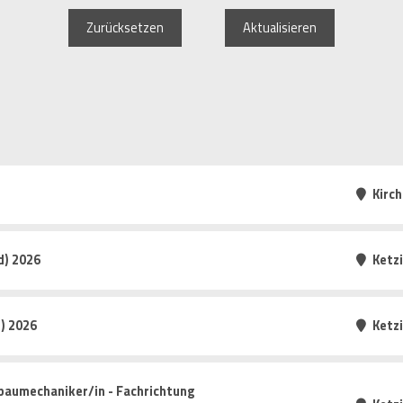
Zurücksetzen
Aktualisieren
Kirc
d) 2026
Ketz
) 2026
Ketz
baumechaniker/in - Fachrichtung