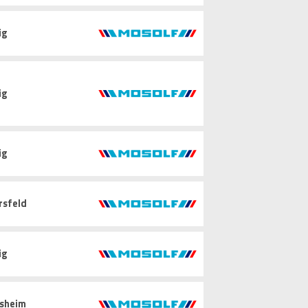
ig
ig
ig
rsfeld
ig
sheim