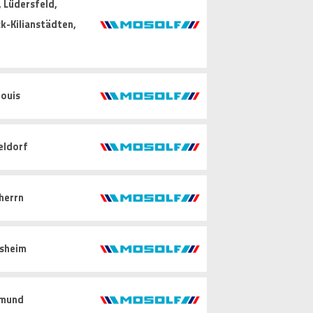
 Lüdersfeld,
k-Kilianstädten,
ouis
eldorf
herrn
sheim
mund